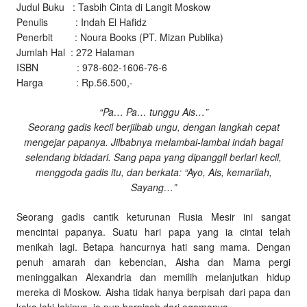
Judul Buku : Tasbih Cinta di Langit Moskow
Penulis : Indah El Hafidz
Penerbit : Noura Books (PT. Mizan Publika)
Jumlah Hal : 272 Halaman
ISBN : 978-602-1606-76-6
Harga : Rp.56.500,-
“Pa… Pa… tunggu Ais…”
Seorang gadis kecil berjilbab ungu, dengan langkah cepat
mengejar papanya. Jilbabnya melambai-lambai indah bagai
selendang bidadari. Sang papa yang dipanggil berlari kecil,
menggoda gadis itu, dan berkata: “Ayo, Ais, kemarilah,
Sayang…”
Seorang gadis cantik keturunan Rusia Mesir ini sangat
mencintai papanya. Suatu hari papa yang ia cintai telah
menikah lagi. Betapa hancurnya hati sang mama. Dengan
penuh amarah dan kebencian, Aisha dan Mama pergi
meninggalkan Alexandria dan memilih melanjutkan hidup
mereka di Moskow. Aisha tidak hanya berpisah dari papa dan