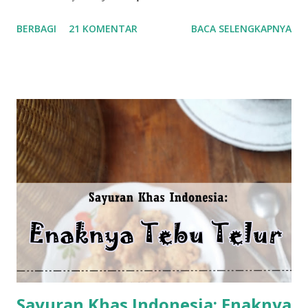
Batu Payung di Singkawang pada hari keempat atau kelima
BERBAGI
21 KOMENTAR
BACA SELENGKAPNYA
Idul Fitri. Dan menjelajahi Pulau Seribu Bagan atau Pulau
Kabung. Baca juga: Indahnya Pulau Seribu Bagan (Pulau
Kabung) di Kalimantan Barat Perjalanan selanjutnya adalah
melancong ke Sanggau. Daerah seluas 12.857,70 km 2 dan
terletak di tengah-tengah juga berada di bagian utara
provinsi Kalimantan Barat ini ternyata memiliki pesona alam
maupun wisata yang menarik serta patut dikunjungi.
Perjalanan dari Kota Pontianak menuju Kota Sanggau
memakan waktu sekitar 7-8 jam menggunakan mobil
pribadi. Pak Su (paman), Mak Su (bibi) berserta anaknya yang
berusia tiga tahun pun ikut pergi. Selain itu ada Kak As
(teman Mama) dan Wulan (anak binaan panti tahfidzh di
rumah) juga ikut. Total ada s...
Sayuran Khas Indonesia: Enaknya