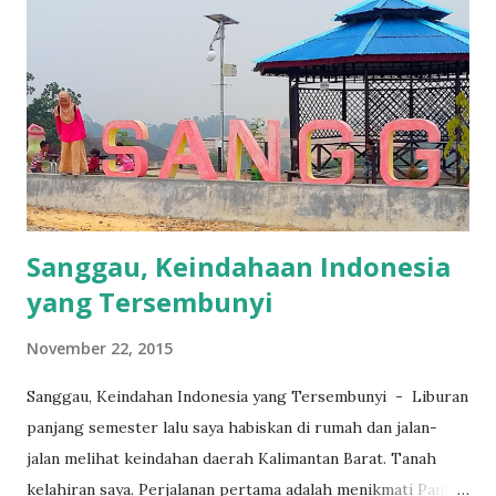
orang sahabat saya (juga Korea Addict) berangkat dari
kosan menuju Korea Cultural Center Indonesia (KCCI).
Soalnya disana lagi ada event Hanbok New Experience
dengan teknologi green-screen (chroma key). Itu loh yang
bisa pilih background lewat komputer. Nah berita bagusnya,
disana kami berksempatan untuk memakai pakaian
tradisional khas Korea yaitu H...
Sanggau, Keindahaan Indonesia
yang Tersembunyi
November 22, 2015
Sanggau, Keindahan Indonesia yang Tersembunyi - Liburan
panjang semester lalu saya habiskan di rumah dan jalan-
jalan melihat keindahan daerah Kalimantan Barat. Tanah
kelahiran saya. Perjalanan pertama adalah menikmati Pantai