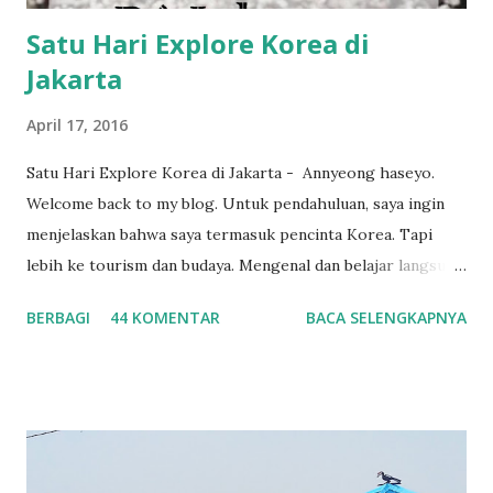
Satu Hari Explore Korea di
Jakarta
April 17, 2016
Satu Hari Explore Korea di Jakarta - Annyeong haseyo.
Welcome back to my blog. Untuk pendahuluan, saya ingin
menjelaskan bahwa saya termasuk pencinta Korea. Tapi
lebih ke tourism dan budaya. Mengenal dan belajar langsung
budaya Korea di negaranya menjadi salah satu impian
BERBAGI
44 KOMENTAR
BACA SELENGKAPNYA
terbesar. Merasakan pengalaman empat musim di Negeri
Kimchi selalu terbayang-bayang di kepala. Sambil menunggu
belajar ke negeri aslinya, saya bisa mengenal lebih dahulu
budaya negeri K-Pop ini di negera tercinta. Indonesia. Ya,
selagi bisa dijangkau dompet dan badan (baca: gak jauh dari
tempat tinggal). Jadi, hari Sabtu lalu saya bersama dua