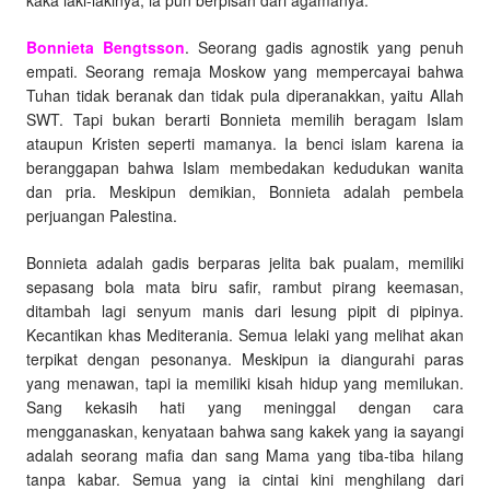
kaka laki-lakinya, ia pun berpisah dari agamanya.
Bonnieta Bengtsson
. Seorang gadis agnostik yang penuh
empati. Seorang remaja Moskow yang mempercayai bahwa
Tuhan tidak beranak dan tidak pula diperanakkan, yaitu Allah
SWT. Tapi bukan berarti Bonnieta memilih beragam Islam
ataupun Kristen seperti mamanya. Ia benci islam karena ia
beranggapan bahwa Islam membedakan kedudukan wanita
dan pria. Meskipun demikian, Bonnieta adalah pembela
perjuangan Palestina.
Bonnieta adalah gadis berparas jelita bak pualam, memiliki
sepasang bola mata biru safir, rambut pirang keemasan,
ditambah lagi senyum manis dari lesung pipit di pipinya.
Kecantikan khas Mediterania. Semua lelaki yang melihat akan
terpikat dengan pesonanya. Meskipun ia diangurahi paras
yang menawan, tapi ia memiliki kisah hidup yang memilukan.
Sang kekasih hati yang meninggal dengan cara
mengganaskan, kenyataan bahwa sang kakek yang ia sayangi
adalah seorang mafia dan sang Mama yang tiba-tiba hilang
tanpa kabar. Semua yang ia cintai kini menghilang dari