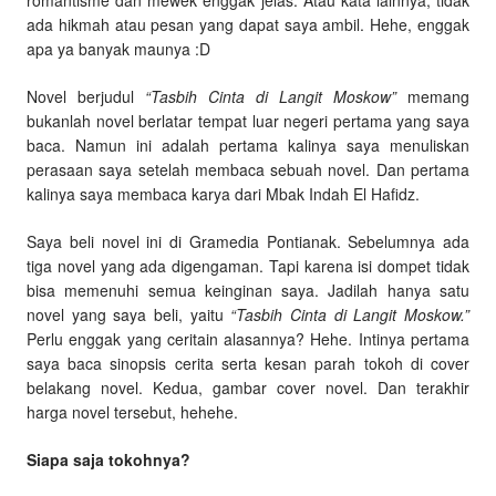
romantisme dan mewek enggak jelas. Atau kata lainnya, tidak
ada hikmah atau pesan yang dapat saya ambil. Hehe, enggak
apa ya banyak maunya :D
Novel berjudul
“Tasbih Cinta di Langit Moskow”
memang
bukanlah novel berlatar tempat luar negeri pertama yang saya
baca. Namun ini adalah pertama kalinya saya menuliskan
perasaan saya setelah membaca sebuah novel. Dan pertama
kalinya saya membaca karya dari Mbak Indah El Hafidz.
Saya beli novel ini di Gramedia Pontianak. Sebelumnya ada
tiga novel yang ada digengaman. Tapi karena isi dompet tidak
bisa memenuhi semua keinginan saya. Jadilah hanya satu
novel yang saya beli, yaitu
“Tasbih Cinta di Langit Moskow.”
Perlu enggak yang ceritain alasannya? Hehe. Intinya pertama
saya baca sinopsis cerita serta kesan parah tokoh di cover
belakang novel. Kedua, gambar cover novel. Dan terakhir
harga novel tersebut, hehehe.
Siapa saja tokohnya?