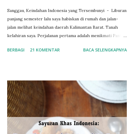
Sanggau, Keindahan Indonesia yang Tersembunyi - Liburan
panjang semester lalu saya habiskan di rumah dan jalan-
jalan melihat keindahan daerah Kalimantan Barat. Tanah
kelahiran saya. Perjalanan pertama adalah menikmati Pantai
Batu Payung di Singkawang pada hari keempat atau kelima
BERBAGI
21 KOMENTAR
BACA SELENGKAPNYA
Idul Fitri. Dan menjelajahi Pulau Seribu Bagan atau Pulau
Kabung. Baca juga: Indahnya Pulau Seribu Bagan (Pulau
Kabung) di Kalimantan Barat Perjalanan selanjutnya adalah
melancong ke Sanggau. Daerah seluas 12.857,70 km 2 dan
terletak di tengah-tengah juga berada di bagian utara
provinsi Kalimantan Barat ini ternyata memiliki pesona alam
maupun wisata yang menarik serta patut dikunjungi.
Perjalanan dari Kota Pontianak menuju Kota Sanggau
memakan waktu sekitar 7-8 jam menggunakan mobil
pribadi. Pak Su (paman), Mak Su (bibi) berserta anaknya yang