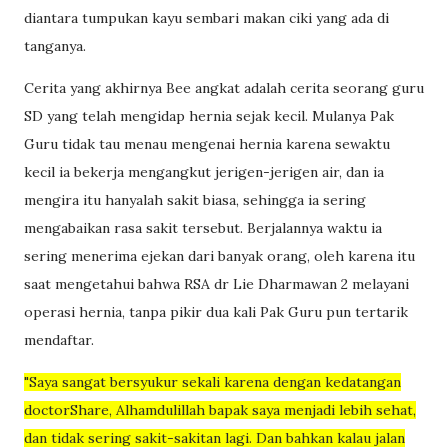
diantara tumpukan kayu sembari makan ciki yang ada di
tanganya.
Cerita yang akhirnya Bee angkat adalah cerita seorang guru
SD yang telah mengidap hernia sejak kecil. Mulanya Pak
Guru tidak tau menau mengenai hernia karena sewaktu
kecil ia bekerja mengangkut jerigen-jerigen air, dan ia
mengira itu hanyalah sakit biasa, sehingga ia sering
mengabaikan rasa sakit tersebut. Berjalannya waktu ia
sering menerima ejekan dari banyak orang, oleh karena itu
saat mengetahui bahwa RSA dr Lie Dharmawan 2 melayani
operasi hernia, tanpa pikir dua kali Pak Guru pun tertarik
mendaftar.
"Saya sangat bersyukur sekali karena dengan kedatangan
doctorShare, Alhamdulillah bapak saya menjadi lebih sehat,
dan tidak sering sakit-sakitan lagi. Dan bahkan kalau jalan