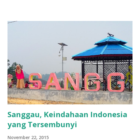
Kimchi selalu terbayang-bayang di kepala. Sambil menunggu
belajar ke negeri aslinya, saya bisa mengenal lebih dahulu
budaya negeri K-Pop ini di negera tercinta. Indonesia. Ya,
selagi bisa dijangkau dompet dan badan (baca: gak jauh dari
tempat tinggal). Jadi, hari Sabtu lalu saya bersama dua
orang sahabat saya (juga Korea Addict) berangkat dari
kosan menuju Korea Cultural Center Indonesia (KCCI).
Soalnya disana lagi ada event Hanbok New Experience
dengan teknologi green-screen (chroma key). Itu loh yang
bisa pilih background lewat komputer. Nah berita bagusnya,
disana kami berksempatan untuk memakai pakaian
tradisional khas Korea yaitu H...
Sanggau, Keindahaan Indonesia
yang Tersembunyi
November 22, 2015