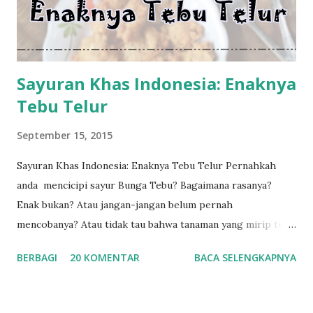
berusia tiga tahun pun ikut pergi. Selain itu ada Kak As
(teman Mama) dan Wulan (anak binaan panti tahfidzh di
rumah) juga ikut. Total ada s...
Sayuran Khas Indonesia: Enaknya
Tebu Telur
September 15, 2015
Sayuran Khas Indonesia: Enaknya Tebu Telur Pernahkah
anda mencicipi sayur Bunga Tebu? Bagaimana rasanya?
Enak bukan? Atau jangan-jangan belum pernah
mencobanya? Atau tidak tau bahwa tanaman yang mirip tebu
ini memiliki bunga yang dapat dimakan? Bunga Tebu atau
BERBAGI
20 KOMENTAR
BACA SELENGKAPNYA
biasa disebut Tebu Telur adalah termasuk jenis sayur-
sayuran. Dalam bahasa latin namanya adalah Saccharum
edule Hasskarl . Kalau di Jawa, Tebu Telur bernama Tiwu